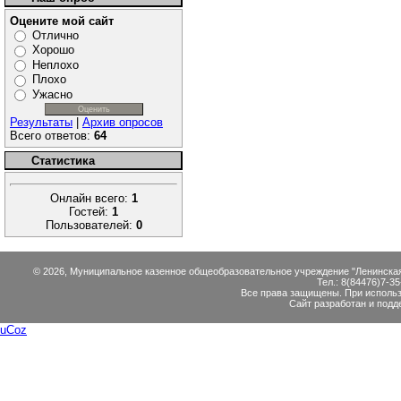
Оцените мой сайт
Отлично
Хорошо
Неплохо
Плохо
Ужасно
Результаты
|
Архив опросов
Всего ответов:
64
Статистика
Онлайн всего:
1
Гостей:
1
Пользователей:
0
© 2026, Муниципальное казенное общеобразовательное учреждение "Ленинская с
Тел.: 8(84476)7-35
Все права защищены. При использо
Сайт разработан и подд
uCoz